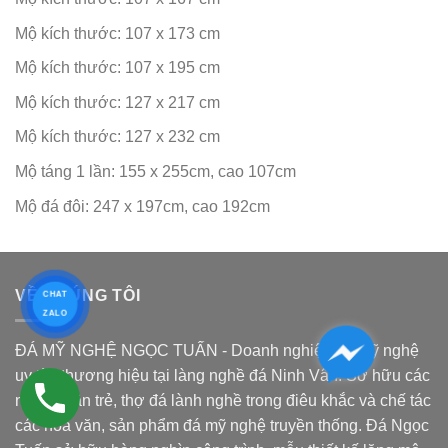
Mộ kích thước: 107 x 173 cm
Mộ kích thước: 107 x 195 cm
Mộ kích thước: 127 x 217 cm
Mộ kích thước: 127 x 232 cm
Mộ táng 1 lần: 155 x 255cm, cao 107cm
Mộ đá đôi: 247 x 197cm, cao 192cm
VỀ CHÚNG TÔI
CHAT
ZALO
ĐÁ MỸ NGHỆ NGỌC TUẤN - Doanh nghiệp đá mỹ nghệ
uy tín, thương hiệu tại làng nghề đá Ninh Vân. Sở hữu các
nghệ nhân trẻ, thợ đá lành nghề trong điêu khắc và chế tác
các hoa văn, sản phẩm đá mỹ nghệ truyền thống. Đá Ngọc