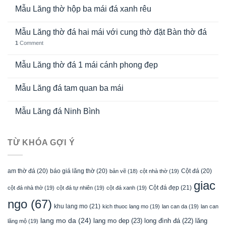
Mẫu Lăng thờ hộp ba mái đá xanh rêu
Mẫu Lăng thờ đá hai mái với cung thờ đặt Bàn thờ đá
1
Comment
Mẫu Lăng thờ đá 1 mái cánh phong đẹp
Mẫu Lăng đá tam quan ba mái
Mẫu Lăng đá Ninh Bình
TỪ KHÓA GỢI Ý
am thờ đá
(20)
báo giá lăng thờ
(20)
Cột đá
(20)
bản vẽ
(18)
cột nhà thờ
(19)
giac
Cột đá đẹp
(21)
cột đá nhà thờ
(19)
cột đá tự nhiên
(19)
cột đá xanh
(19)
ngo
(67)
khu lang mo
(21)
kich thuoc lang mo
(19)
lan can da
(19)
lan can
lang mo da
(24)
lang mo dep
(23)
long đình đá
(22)
lăng
lăng mộ
(19)