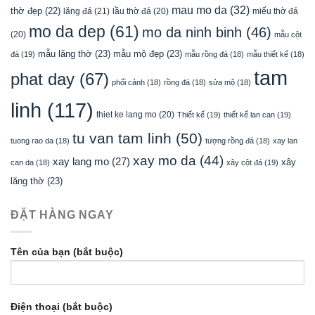
mau mo da
(32)
thờ đẹp
(22)
lăng đá
(21)
lầu thờ đá
(20)
miếu thờ đá
mo da dep
(61)
mo da ninh binh
(46)
(20)
mẫu cột
mẫu lăng thờ
(23)
mẫu mộ đẹp
(23)
đá
(19)
mẫu rồng đá
(18)
mẫu thiết kế
(18)
tam
phat day
(67)
phối cảnh
(18)
rồng đá
(18)
sửa mộ
(18)
linh
(117)
thiet ke lang mo
(20)
Thiết kế
(19)
thiết kế lan can
(19)
tu van tam linh
(50)
tuong rao da
(18)
tượng rồng đá
(18)
xay lan
xay mo da
(44)
xay lang mo
(27)
xây
can da
(18)
xây cột đá
(19)
lăng thờ
(23)
ĐẶT HÀNG NGAY
Tên của bạn (bắt buộc)
Điện thoại (bắt buộc)