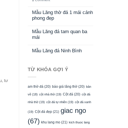
1
Comment
Mẫu Lăng thờ đá 1 mái cánh
phong đẹp
Mẫu Lăng đá tam quan ba
mái
Mẫu Lăng đá Ninh Bình
TỪ KHÓA GỢI Ý
u, tư
am thờ đá
(20)
báo giá lăng thờ
(20)
bản
Cột đá
(20)
vẽ
(18)
cột nhà thờ
(19)
cột đá
nhà thờ
(19)
cột đá tự nhiên
(19)
cột đá xanh
giac ngo
Cột đá đẹp
(21)
(19)
(67)
khu lang mo
(21)
kich thuoc lang