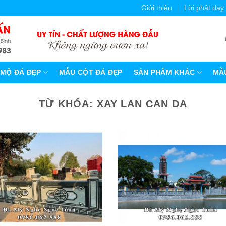
Giới thiệu
Lời phật dạy
MỘ ĐÁ ĐẸP
MẪU CỘT ĐÁ ĐẸP
SẢN PHẨM KHÁC
MẪU
TỪ KHÓA:
XAY LAN CAN DA