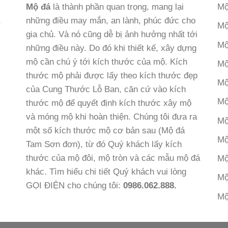
Mộ đá
là thành phần quan trọng, mang lại
Mộ
những điều may mắn, an lành, phúc đức cho
Mộ
gia chủ. Và nó cũng dễ bị ảnh hưởng nhất tới
Mộ
những điều này. Do đó khi thiết kế, xây dựng
mộ cần chú ý tới kích thước của mộ. Kích
Mộ
thước mộ phải được lấy theo kích thước đẹp
Mộ
của Cung Thước Lỗ Ban, căn cứ vào kích
Mộ
thước mộ để quyết định kích thước xây mộ
và móng mộ khi hoàn thiện. Chúng tôi đưa ra
Mộ
một số kích thước mộ cơ bản sau (Mộ đá
Mộ
Tam Sơn đơn), từ đó Quý khách lấy kích
thước của mộ đôi, mộ tròn và các mẫu mộ đá
Mộ
khác. Tìm hiểu chi tiết Quý khách vui lòng
Mộ
GỌI ĐIỆN cho chúng tôi:
0986.062.888.
Mộ