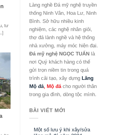
Làng nghề Đá mỹ nghệ truyền
ôn
thống Ninh Vân, Hoa Lư, Ninh
Bình. Sở hữu nhiều kinh
u, tư
nghiệm, các nghệ nhân giỏi,
.]
thợ đá lành nghề và hệ thống
nhà xưởng, máy móc hiện đại.
Đá mỹ nghệ NGỌC TUẤN
là
nơi Quý khách hàng có thể
gửi trọn niềm tin trong quá
trình cải tạo, xây dựng
Lăng
Mộ đá
, Mộ đá
cho người thân
trong gia đình, dòng tộc mình.
BÀI VIẾT MỚI
a
Một số lưu ý khi xây/sửa