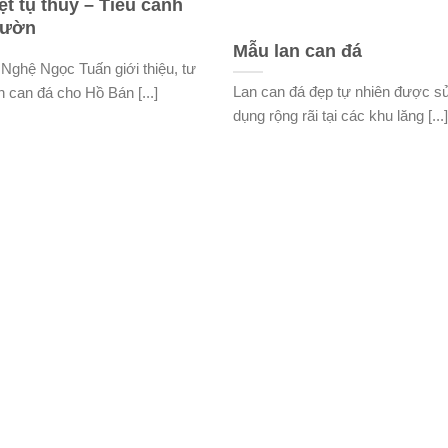
t tụ thủy – Tiểu cảnh
vườn
Mẫu lan can đá
Nghệ Ngọc Tuấn giới thiệu, tư
Lan can đá đẹp tự nhiên được s
 can đá cho Hồ Bán [...]
dụng rộng rãi tại các khu lăng [...]