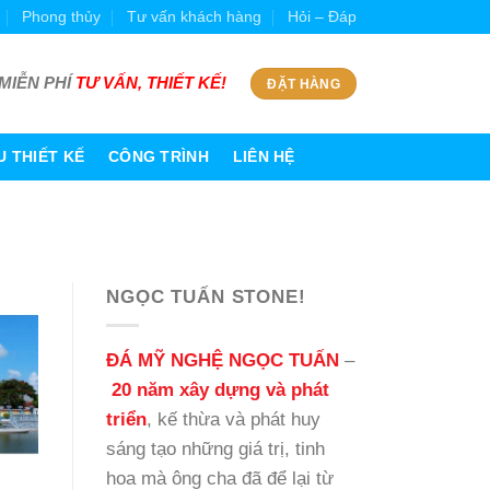
Phong thủy
Tư vấn khách hàng
Hỏi – Đáp
MIỄN PHÍ
TƯ VẤN, THIẾT KẾ!
ĐẶT HÀNG
 THIẾT KẾ
CÔNG TRÌNH
LIÊN HỆ
NGỌC TUẤN STONE!
ĐÁ MỸ NGHỆ NGỌC TUẤN
–
20 năm xây dựng và phát
triển
, kế thừa và phát huy
sáng tạo những giá trị, tinh
hoa mà ông cha đã để lại từ