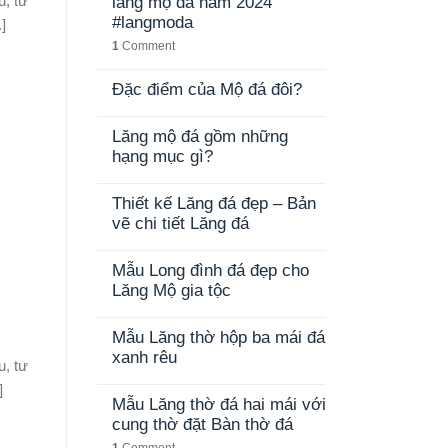
u, tư
lăng mộ đá năm 2024
#langmoda
]
1
Comment
Đặc điểm của Mộ đá đôi?
Lăng mộ đá gồm những
hạng mục gì?
Thiết kế Lăng đá đẹp – Bản
vẽ chi tiết Lăng đá
Mẫu Long đình đá đẹp cho
Lăng Mộ gia tộc
Mẫu Lăng thờ hộp ba mái đá
xanh rêu
u, tư
]
Mẫu Lăng thờ đá hai mái với
cung thờ đặt Bàn thờ đá