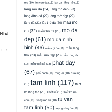
mo
(19)
lan can da
(19)
lan can lăng mộ
(19)
lang mo da
(24)
lang mo dep
(23)
long đình đá
(22)
lăng thờ đẹp
(22)
mau mo
lăng đá
(21)
lầu thờ đá
(20)
mo da
da
(32)
miếu thờ đá
(20)
 Nhà
dep
(61)
mo da ninh
binh
(46)
mẫu lăng
mẫu cột đá
(19)
u, tư
thờ
(23)
mẫu mộ đẹp
(23)
]
mẫu rồng đá
phat day
(18)
mẫu thiết kế
(18)
(67)
phối cảnh
(18)
rồng đá
(18)
sửa mộ
tam linh
(117)
thiet
(18)
ke lang mo
(20)
Thiết kế
(19)
thiết kế lan
tu van
can
(19)
tuong rao da
(18)
tam linh
(50)
tượng rồng đá
(18)