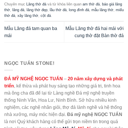
Chuyên mục
Lăng thờ đá
và từ khóa liên quan
am thờ đá
,
báo giá lăng
thờ
,
lăng đá
,
lăng thờ đẹp
,
lầu thờ đá
,
long đình đá
,
mẫu lăng thờ
,
miếu
thờ đá
,
xây lăng thờ
,
cột đá
.
Mẫu Lăng đá tam quan ba
Mẫu Lăng thờ đá hai mái với
mái
cung thờ đặt Bàn thờ đá
NGỌC TUẤN STONE!
ĐÁ MỸ NGHỆ NGỌC TUẤN
–
20 năm xây dựng và phát
triển
, kế thừa và phát huy sáng tạo những giá trị, tinh hoa
mà ông cha đã để lại từ Làng nghề Đá mỹ nghệ truyền
thống Ninh Vân, Hoa Lư, Ninh Bình. Sở hữu nhiều kinh
nghiệm, các nghệ nhân giỏi, thợ đá lành nghề và hệ thống
nhà xưởng, máy móc hiện đại.
Đá mỹ nghệ NGỌC TUẤN
là nơi Quý khách hàng có thể gửi trọn niềm tin trong quá