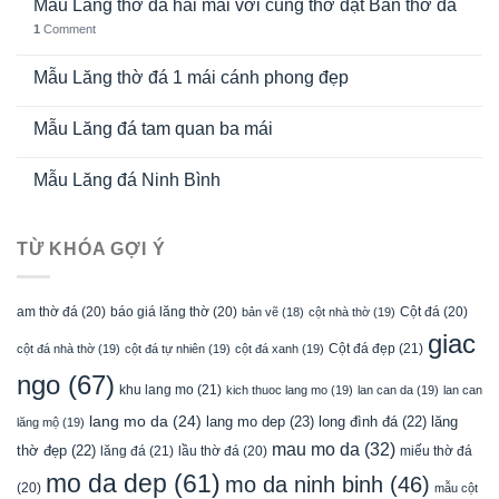
Mẫu Lăng thờ đá hai mái với cung thờ đặt Bàn thờ đá
1
Comment
Mẫu Lăng thờ đá 1 mái cánh phong đẹp
Mẫu Lăng đá tam quan ba mái
Mẫu Lăng đá Ninh Bình
TỪ KHÓA GỢI Ý
am thờ đá
(20)
báo giá lăng thờ
(20)
Cột đá
(20)
bản vẽ
(18)
cột nhà thờ
(19)
giac
Cột đá đẹp
(21)
cột đá nhà thờ
(19)
cột đá tự nhiên
(19)
cột đá xanh
(19)
ngo
(67)
khu lang mo
(21)
kich thuoc lang mo
(19)
lan can da
(19)
lan can
lang mo da
(24)
lang mo dep
(23)
long đình đá
(22)
lăng
lăng mộ
(19)
mau mo da
(32)
thờ đẹp
(22)
lăng đá
(21)
lầu thờ đá
(20)
miếu thờ đá
mo da dep
(61)
mo da ninh binh
(46)
(20)
mẫu cột