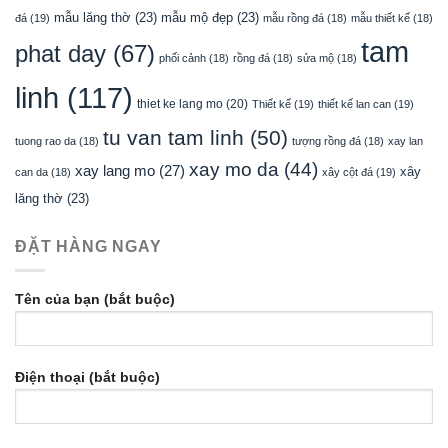
mẫu lăng thờ
(23)
mẫu mộ đẹp
(23)
đá
(19)
mẫu rồng đá
(18)
mẫu thiết kế
(18)
tam
phat day
(67)
phối cảnh
(18)
rồng đá
(18)
sửa mộ
(18)
linh
(117)
thiet ke lang mo
(20)
Thiết kế
(19)
thiết kế lan can
(19)
tu van tam linh
(50)
tuong rao da
(18)
tượng rồng đá
(18)
xay lan
xay mo da
(44)
xay lang mo
(27)
xây
can da
(18)
xây cột đá
(19)
lăng thờ
(23)
ĐẶT HÀNG NGAY
Tên của bạn (bắt buộc)
Điện thoại (bắt buộc)