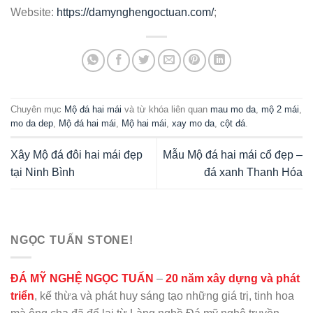
Website:
https://damynghengoctuan.com/
;
Chuyên mục
Mộ đá hai mái
và từ khóa liên quan
mau mo da
,
mộ 2 mái
,
mo da dep
,
Mộ đá hai mái
,
Mộ hai mái
,
xay mo da
,
cột đá
.
Xây Mộ đá đôi hai mái đẹp
Mẫu Mộ đá hai mái cổ đẹp –
tại Ninh Bình
đá xanh Thanh Hóa
NGỌC TUẤN STONE!
ĐÁ MỸ NGHỆ NGỌC TUẤN
–
20 năm xây dựng và phát
triển
, kế thừa và phát huy sáng tạo những giá trị, tinh hoa