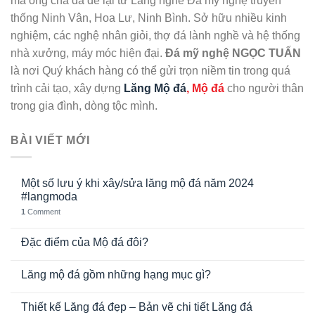
mà ông cha đã để lại từ Làng nghề Đá mỹ nghệ truyền
thống Ninh Vân, Hoa Lư, Ninh Bình. Sở hữu nhiều kinh
nghiệm, các nghệ nhân giỏi, thợ đá lành nghề và hệ thống
nhà xưởng, máy móc hiện đại.
Đá mỹ nghệ NGỌC TUẤN
là nơi Quý khách hàng có thể gửi trọn niềm tin trong quá
trình cải tạo, xây dựng
Lăng Mộ đá
, Mộ đá
cho người thân
trong gia đình, dòng tộc mình.
BÀI VIẾT MỚI
Một số lưu ý khi xây/sửa lăng mộ đá năm 2024
#langmoda
1
Comment
Đặc điểm của Mộ đá đôi?
Lăng mộ đá gồm những hạng mục gì?
Thiết kế Lăng đá đẹp – Bản vẽ chi tiết Lăng đá