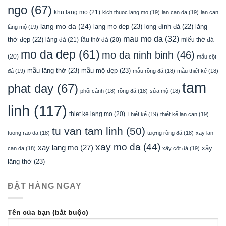
ngo
(67)
khu lang mo
(21)
kich thuoc lang mo
(19)
lan can da
(19)
lan can
lang mo da
(24)
lang mo dep
(23)
long đình đá
(22)
lăng
lăng mộ
(19)
mau mo da
(32)
thờ đẹp
(22)
lăng đá
(21)
lầu thờ đá
(20)
miếu thờ đá
mo da dep
(61)
mo da ninh binh
(46)
(20)
mẫu cột
mẫu lăng thờ
(23)
mẫu mộ đẹp
(23)
đá
(19)
mẫu rồng đá
(18)
mẫu thiết kế
(18)
tam
phat day
(67)
phối cảnh
(18)
rồng đá
(18)
sửa mộ
(18)
linh
(117)
thiet ke lang mo
(20)
Thiết kế
(19)
thiết kế lan can
(19)
tu van tam linh
(50)
tuong rao da
(18)
tượng rồng đá
(18)
xay lan
xay mo da
(44)
xay lang mo
(27)
xây
can da
(18)
xây cột đá
(19)
lăng thờ
(23)
ĐẶT HÀNG NGAY
Tên của bạn (bắt buộc)