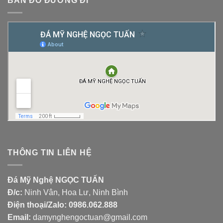
BẢN ĐỒ ĐƯỜNG ĐI
THÔNG TIN LIÊN HỆ
Đá Mỹ Nghệ NGỌC TUẤN
Đ/c:
Ninh Vân, Hoa Lư, Ninh Bình
Điện thoại/Zalo:
0986.062.888
Email:
damynghengoctuan@gmail.com