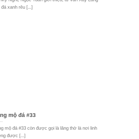
đá xanh rêu [...]
ng mộ đá #33
g mộ đá #33 còn được gọi là lăng thờ là nơi linh
êng được [...]