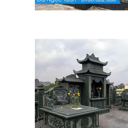
page-Lăng Mộ đá