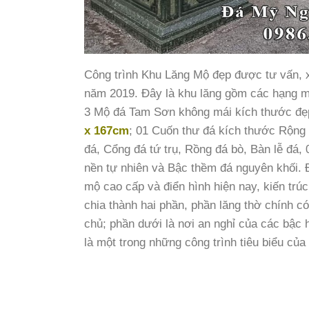
Mau-Lang-tho-da-Mo-da-xanh-reu-dep.jpg
Công trình Khu Lăng Mộ đẹp được tư vấn,
năm 2019. Đây là khu lăng gồm các hạng m
3 Mộ đá Tam Sơn không mái kích thước đẹ
x 167cm
; 01 Cuốn thư đá kích thước Rộng
đá, Cổng đá tứ trụ, Rồng đá bò, Bàn lễ đá, 0
nền tự nhiên và Bậc thềm đá nguyên khối. Đ
mộ cao cấp và điển hình hiện nay, kiến trú
chia thành hai phần, phần lăng thờ chính c
chủ; phần dưới là nơi an nghỉ của các bậc
là một trong những công trình tiêu biểu của 