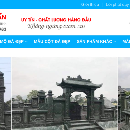
Giới thiệu
Lời phật dạy
MỘ ĐÁ ĐẸP
MẪU CỘT ĐÁ ĐẸP
SẢN PHẨM KHÁC
MẪU