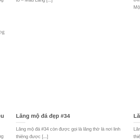
Mộ 
êu
Lăng mộ đá đẹp #34
Lă
Lăng mộ đá #34 còn được gọi là lăng thờ là nơi linh
Lăn
ng
thiêng được [...]
thi