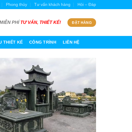
Phong thủy
Tư vấn khách hàng
Hỏi – Đáp
MIỄN PHÍ
TƯ VẤN, THIẾT KẾ!
ĐẶT HÀNG
 THIẾT KẾ
CÔNG TRÌNH
LIÊN HỆ