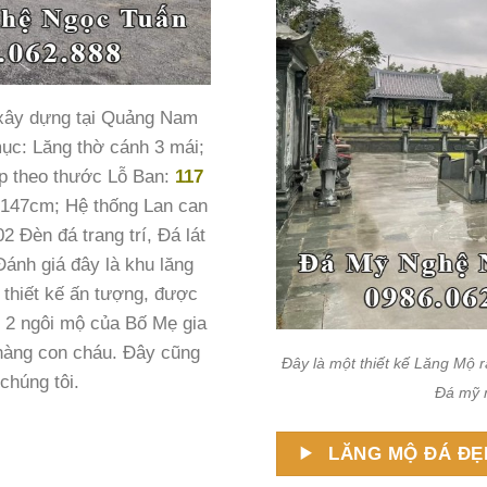
 xây dựng tại Quảng Nam
ục: Lăng thờ cánh 3 mái;
p theo thước Lỗ Ban:
117
 147cm; Hệ thống Lan can
2 Đèn đá trang trí, Đá lát
ánh giá đây là khu lăng
c thiết kế ấn tượng, được
ó 2 ngôi mộ của Bố Mẹ gia
Lang-tho-to-Mau-Lang-Mo-to
 hàng con cháu. Đây cũng
Đây là một thiết kế Lăng Mộ 
chúng tôi.
Đá mỹ 
LĂNG MỘ ĐÁ ĐẸ