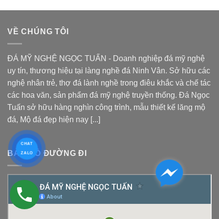
VỀ CHÚNG TÔI
ĐÁ MỸ NGHỆ NGỌC TUẤN - Doanh nghiệp đá mỹ nghệ
uy tín, thương hiệu tại làng nghề đá Ninh Vân. Sở hữu các
nghệ nhân trẻ, thợ đá lành nghề trong điêu khắc và chế tác
các hoa văn, sản phẩm đá mỹ nghệ truyền thống. Đá Ngọc
Tuấn sở hữu hàng nghìn công trình, mẫu thiết kế
lăng mộ
đá
, Mộ đá đẹp hiện nay [...]
CHAT
BẢN ĐỒ ĐƯỜNG ĐI
ZALO