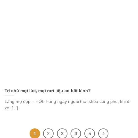
Trì chú mọi lúc, mọi nơi liệu có bất kính?
Lăng mộ đẹp – HỎI: Hàng ngày ngoài thời khóa công phu, khi đi
xe, [...]
1
2
3
4
5