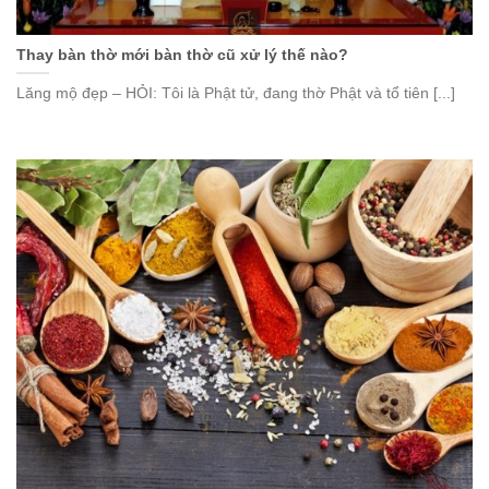
Thay bàn thờ mới bàn thờ cũ xử lý thế nào?
Lăng mộ đẹp – HỎI: Tôi là Phật tử, đang thờ Phật và tổ tiên [...]