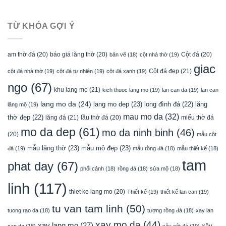
TỪ KHÓA GỢI Ý
am thờ đá
(20)
báo giá lăng thờ
(20)
Cột đá
(20)
bản vẽ
(18)
cột nhà thờ
(19)
giac
Cột đá đẹp
(21)
cột đá nhà thờ
(19)
cột đá tự nhiên
(19)
cột đá xanh
(19)
ngo
(67)
khu lang mo
(21)
kich thuoc lang mo
(19)
lan can da
(19)
lan can
lang mo da
(24)
lang mo dep
(23)
long đình đá
(22)
lăng
lăng mộ
(19)
mau mo da
(32)
thờ đẹp
(22)
lăng đá
(21)
lầu thờ đá
(20)
miếu thờ đá
mo da dep
(61)
mo da ninh binh
(46)
(20)
mẫu cột
mẫu lăng thờ
(23)
mẫu mộ đẹp
(23)
đá
(19)
mẫu rồng đá
(18)
mẫu thiết kế
(18)
tam
phat day
(67)
phối cảnh
(18)
rồng đá
(18)
sửa mộ
(18)
linh
(117)
thiet ke lang mo
(20)
Thiết kế
(19)
thiết kế lan can
(19)
tu van tam linh
(50)
tuong rao da
(18)
tượng rồng đá
(18)
xay lan
xay mo da
(44)
xay lang mo
(27)
xây
can da
(18)
xây cột đá
(19)