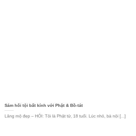
Sám hối tội bất kính với Phật & Bồ-tát
Lăng mộ đẹp – HỎI: Tôi là Phật tử, 18 tuổi. Lúc nhỏ, bà nội [...]