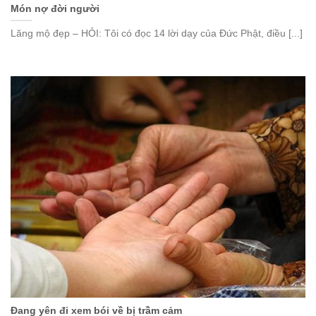
Món nợ đời người
Lăng mộ đẹp – HỎI: Tôi có đọc 14 lời dạy của Đức Phật, điều [...]
Ðang yên đi xem bói về bị trầm cảm