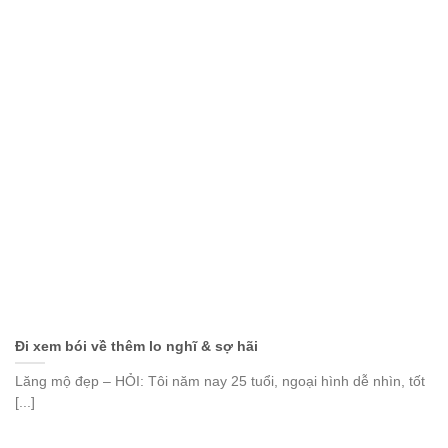
Ði xem bói về thêm lo nghĩ & sợ hãi
Lăng mộ đẹp – HỎI: Tôi năm nay 25 tuổi, ngoại hình dễ nhìn, tốt
[...]