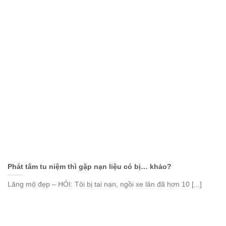
Phát tâm tu niệm thì gặp nạn liệu có bị… khảo?
Lăng mộ đẹp – HỎI: Tôi bị tai nạn, ngồi xe lăn đã hơn 10 [...]