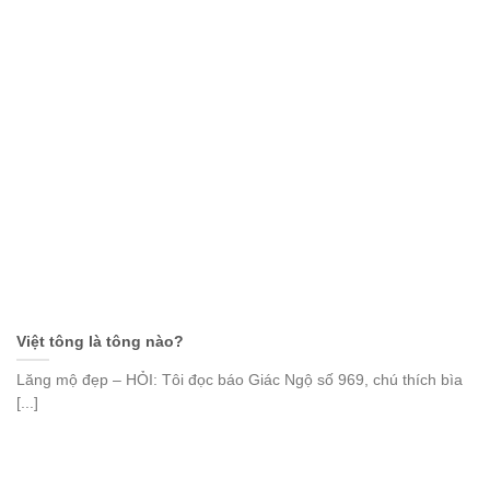
Việt tông là tông nào?
Lăng mộ đẹp – HỎI: Tôi đọc báo Giác Ngộ số 969, chú thích bìa
[...]