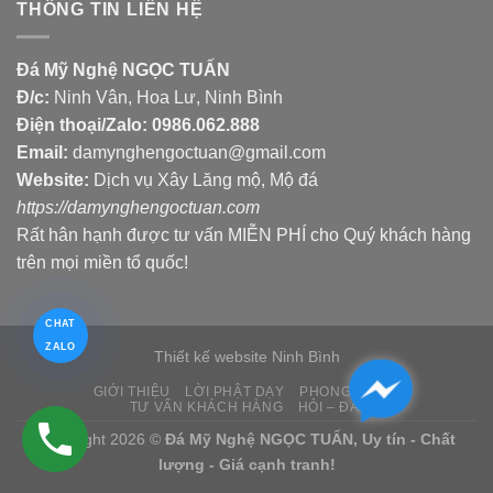
THÔNG TIN LIÊN HỆ
Đá Mỹ Nghệ NGỌC TUẤN
Đ/c:
Ninh Vân, Hoa Lư, Ninh Bình
Điện thoại/Zalo:
0986.062.888
Email:
damynghengoctuan@gmail.com
Website:
Dịch vụ Xây Lăng mộ, Mộ đá
https://damynghengoctuan.com
Rất hân hạnh được tư vấn MIỄN PHÍ cho Quý khách hàng
trên mọi miền tổ quốc!
CHAT
ZALO
Thiết kế website Ninh Bình
GIỚI THIỆU
LỜI PHẬT DẠY
PHONG THỦY
TƯ VẤN KHÁCH HÀNG
HỎI – ĐÁP
Copyright 2026 ©
Đá Mỹ Nghệ NGỌC TUẤN, Uy tín - Chất
lượng - Giá cạnh tranh!