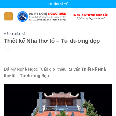
Skip
Linh Hồn đá Việt!
to
content
MẪU THIẾT KẾ
Thiết kế Nhà thờ tổ – Từ đường đẹp
Đá Mỹ Nghệ Ngọc Tuấn giới thiệu, tư vấn
Thiết kế Nhà
thờ tổ – Từ đường đẹp