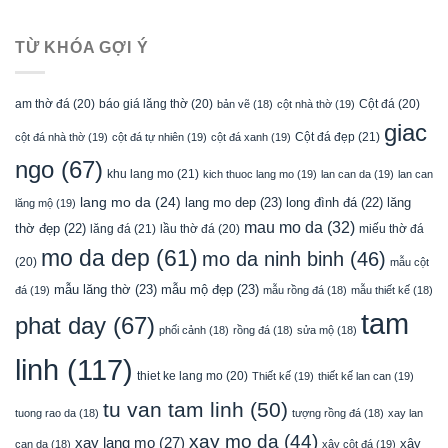
TỪ KHÓA GỢI Ý
am thờ đá
(20)
báo giá lăng thờ
(20)
Cột đá
(20)
bản vẽ
(18)
cột nhà thờ
(19)
giac
Cột đá đẹp
(21)
cột đá nhà thờ
(19)
cột đá tự nhiên
(19)
cột đá xanh
(19)
ngo
(67)
khu lang mo
(21)
kich thuoc lang mo
(19)
lan can da
(19)
lan can
lang mo da
(24)
lang mo dep
(23)
long đình đá
(22)
lăng
lăng mộ
(19)
mau mo da
(32)
thờ đẹp
(22)
lăng đá
(21)
lầu thờ đá
(20)
miếu thờ đá
mo da dep
(61)
mo da ninh binh
(46)
(20)
mẫu cột
mẫu lăng thờ
(23)
mẫu mộ đẹp
(23)
đá
(19)
mẫu rồng đá
(18)
mẫu thiết kế
(18)
tam
phat day
(67)
phối cảnh
(18)
rồng đá
(18)
sửa mộ
(18)
linh
(117)
thiet ke lang mo
(20)
Thiết kế
(19)
thiết kế lan can
(19)
tu van tam linh
(50)
tuong rao da
(18)
tượng rồng đá
(18)
xay lan
xay mo da
(44)
xay lang mo
(27)
xây
can da
(18)
xây cột đá
(19)