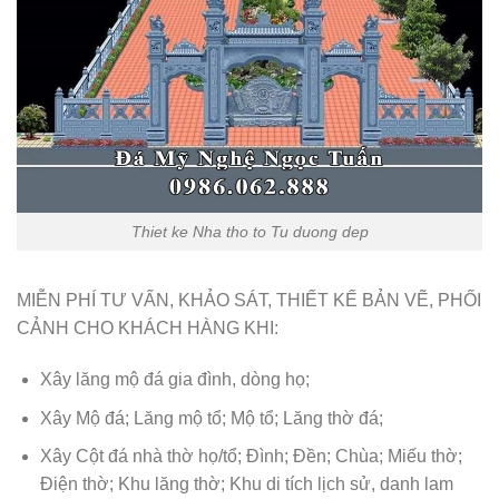
Thiet ke Nha tho to Tu duong dep
MIỄN PHÍ TƯ VẤN, KHẢO SÁT, THIẾT KẾ BẢN VẼ, PHỐI
CẢNH CHO KHÁCH HÀNG KHI:
Xây lăng mộ đá gia đình, dòng họ;
Xây Mộ đá; Lăng mộ tổ; Mộ tổ; Lăng thờ đá;
Xây Cột đá nhà thờ họ/tổ; Đình; Đền; Chùa; Miếu thờ;
Điện thờ; Khu lăng thờ; Khu di tích lịch sử, danh lam