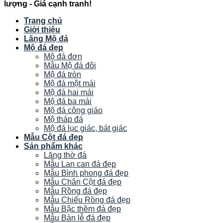
lượng - Giá cạnh tranh!
Trang chủ
Giới thiệu
Lăng Mộ đá
Mộ đá đẹp
Mộ đá đơn
Mẫu Mộ đá đôi
Mộ đá tròn
Mộ đá một mái
Mộ đá hai mái
Mộ đá ba mái
Mộ đá công giáo
Mộ tháp đá
Mộ đá lục giác, bát giác
Mẫu Cột đá đẹp
Sản phẩm khác
Lăng thờ đá
Mẫu Lan can đá đẹp
Mẫu Bình phong đá đẹp
Mẫu Chân Cột đá đẹp
Mẫu Rồng đá đẹp
Mẫu Chiếu Rồng đá đẹp
Mẫu Bậc thềm đá đẹp
Mẫu Bàn lễ đá đẹp