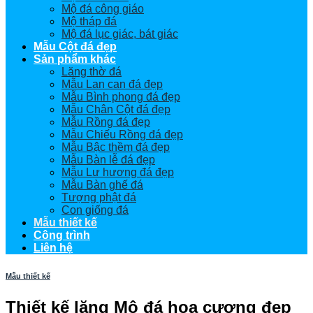
Mộ đá công giáo
Mộ tháp đá
Mộ đá lục giác, bát giác
Mẫu Cột đá đẹp
Sản phẩm khác
Lăng thờ đá
Mẫu Lan can đá đẹp
Mẫu Bình phong đá đẹp
Mẫu Chân Cột đá đẹp
Mẫu Rồng đá đẹp
Mẫu Chiếu Rồng đá đẹp
Mẫu Bậc thềm đá đẹp
Mẫu Bàn lễ đá đẹp
Mẫu Lư hương đá đẹp
Mẫu Bàn ghế đá
Tượng phật đá
Con giống đá
Mẫu thiết kế
Công trình
Liên hệ
Mẫu thiết kế
Thiết kế lăng Mộ đá hoa cương đẹp