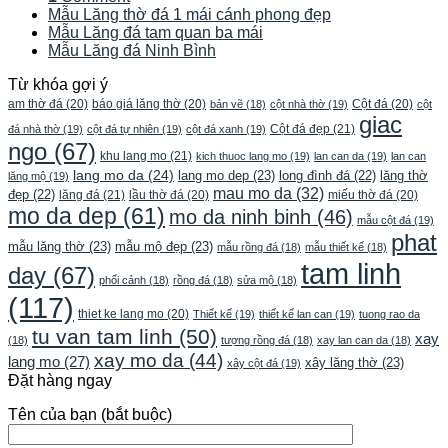
Mẫu Lăng thờ đá 1 mái cánh phong đẹp
Mẫu Lăng đá tam quan ba mái
Mẫu Lăng đá Ninh Bình
Từ khóa gợi ý
am thờ đá
(20)
báo giá lăng thờ
(20)
Cột đá
(20)
bản vẽ
(18)
cột nhà thờ
(19)
cột
giac
Cột đá đẹp
(21)
đá nhà thờ
(19)
cột đá tự nhiên
(19)
cột đá xanh
(19)
ngo
(67)
khu lang mo
(21)
kich thuoc lang mo
(19)
lan can da
(19)
lan can
lang mo da
(24)
lang mo dep
(23)
long đình đá
(22)
lăng thờ
lăng mộ
(19)
mau mo da
(32)
đẹp
(22)
lăng đá
(21)
lầu thờ đá
(20)
miếu thờ đá
(20)
mo da dep
(61)
mo da ninh binh
(46)
mẫu cột đá
(19)
phat
mẫu lăng thờ
(23)
mẫu mộ đẹp
(23)
mẫu rồng đá
(18)
mẫu thiết kế
(18)
tam linh
day
(67)
phối cảnh
(18)
rồng đá
(18)
sửa mộ
(18)
(117)
thiet ke lang mo
(20)
Thiết kế
(19)
thiết kế lan can
(19)
tuong rao da
tu van tam linh
(50)
xay
(18)
tượng rồng đá
(18)
xay lan can da
(18)
xay mo da
(44)
lang mo
(27)
xây lăng thờ
(23)
xây cột đá
(19)
Đặt hàng ngay
Tên của bạn (bắt buộc)