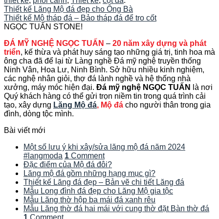
thiết kế
,
phối cảnh
,
Thiết kế
,
cột đá
.
Thiết kế Lăng Mộ đá đẹp cho Ông Bà
Thiết kế Mộ tháp đá – Bảo tháp đá để tro cốt
NGỌC TUẤN STONE!
ĐÁ MỸ NGHỆ NGỌC TUẤN
–
20 năm xây dựng và phát
triển
, kế thừa và phát huy sáng tạo những giá trị, tinh hoa mà
ông cha đã để lại từ Làng nghề Đá mỹ nghệ truyền thống
Ninh Vân, Hoa Lư, Ninh Bình. Sở hữu nhiều kinh nghiệm,
các nghệ nhân giỏi, thợ đá lành nghề và hệ thống nhà
xưởng, máy móc hiện đại.
Đá mỹ nghệ NGỌC TUẤN
là nơi
Quý khách hàng có thể gửi trọn niềm tin trong quá trình cải
tạo, xây dựng
Lăng Mộ đá
, Mộ đá
cho người thân trong gia
đình, dòng tộc mình.
Bài viết mới
Một số lưu ý khi xây/sửa lăng mộ đá năm 2024
#langmoda
1
Comment
Đặc điểm của Mộ đá đôi?
Lăng mộ đá gồm những hạng mục gì?
Thiết kế Lăng đá đẹp – Bản vẽ chi tiết Lăng đá
Mẫu Long đình đá đẹp cho Lăng Mộ gia tộc
Mẫu Lăng thờ hộp ba mái đá xanh rêu
Mẫu Lăng thờ đá hai mái với cung thờ đặt Bàn thờ đá
1
Comment