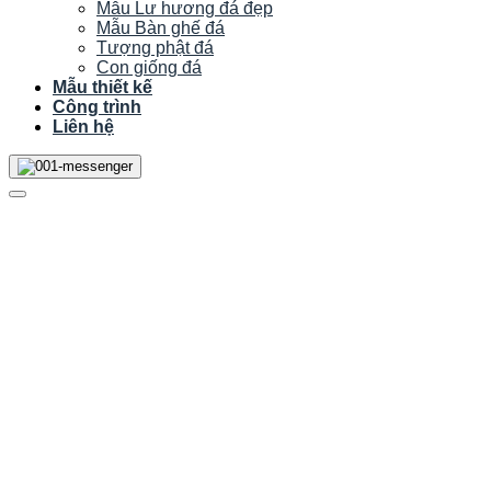
Mẫu Lư hương đá đẹp
Mẫu Bàn ghế đá
Tượng phật đá
Con giống đá
Mẫu thiết kế
Công trình
Liên hệ