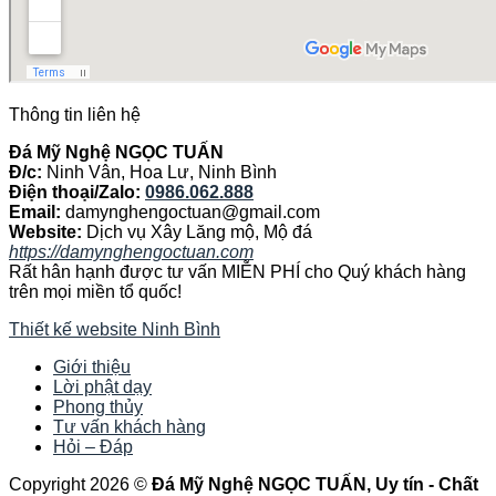
Thông tin liên hệ
Đá Mỹ Nghệ NGỌC TUẤN
Đ/c:
Ninh Vân, Hoa Lư, Ninh Bình
Điện thoại/Zalo:
0986.062.888
Email:
damynghengoctuan@gmail.com
Website:
Dịch vụ Xây Lăng mộ, Mộ đá
https://damynghengoctuan.com
Rất hân hạnh được tư vấn MIỄN PHÍ cho Quý khách hàng
trên mọi miền tổ quốc!
Thiết kế website Ninh Bình
Giới thiệu
Lời phật dạy
Phong thủy
Tư vấn khách hàng
Hỏi – Đáp
Copyright 2026 ©
Đá Mỹ Nghệ NGỌC TUẤN, Uy tín - Chất