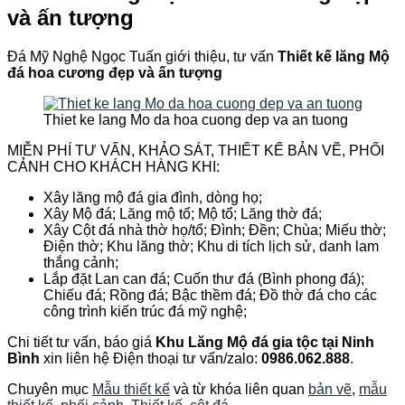
và ấn tượng
Đá Mỹ Nghệ Ngọc Tuấn giới thiệu, tư vấn
Thiết kế lăng Mộ
đá hoa cương đẹp và ấn tượng
Thiet ke lang Mo da hoa cuong dep va an tuong
MIỄN PHÍ TƯ VẤN, KHẢO SÁT, THIẾT KẾ BẢN VẼ, PHỐI
CẢNH CHO KHÁCH HÀNG KHI:
Xây lăng mộ đá gia đình, dòng họ;
Xây Mộ đá; Lăng mộ tổ; Mộ tổ; Lăng thờ đá;
Xây Cột đá nhà thờ họ/tổ; Đình; Đền; Chùa; Miếu thờ;
Điện thờ; Khu lăng thờ; Khu di tích lịch sử, danh lam
thắng cảnh;
Lắp đặt Lan can đá; Cuốn thư đá (Bình phong đá);
Chiếu đá; Rồng đá; Bậc thềm đá; Đồ thờ đá cho các
công trình kiến trúc đá mỹ nghệ;
Chi tiết tư vấn, báo giá
Khu Lăng Mộ đá gia tộc tại Ninh
Bình
xin liên hệ Điện thoại tư vấn/zalo:
0986.062.888
.
Chuyên mục
Mẫu thiết kế
và từ khóa liên quan
bản vẽ
,
mẫu