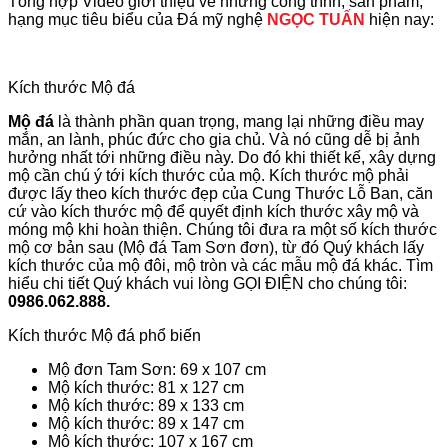
Tổng hợp Video giới thiệu về những công trình, sản phẩm,
hạng mục tiêu biểu của Đá mỹ nghệ
NGỌC TUẤN
hiện nay:
Kích thước Mộ đá
Mộ đá
là thành phần quan trọng, mang lại những điều may
mắn, an lành, phúc đức cho gia chủ. Và nó cũng dễ bị ảnh
hưởng nhất tới những điều này. Do đó khi thiết kế, xây dựng
mộ cần chú ý tới kích thước của mộ. Kích thước mộ phải
được lấy theo kích thước đẹp của Cung Thước Lỗ Ban, căn
cứ vào kích thước mộ để quyết định kích thước xây mộ và
móng mộ khi hoàn thiện. Chúng tôi đưa ra một số kích thước
mộ cơ bản sau (Mộ đá Tam Sơn đơn), từ đó Quý khách lấy
kích thước của mộ đôi, mộ tròn và các mẫu mộ đá khác. Tìm
hiểu chi tiết Quý khách vui lòng GỌI ĐIỆN cho chúng tôi:
0986.062.888.
Kích thước Mộ đá phổ biến
Mộ đơn Tam Sơn: 69 x 107 cm
Mộ kích thước: 81 x 127 cm
Mộ kích thước: 89 x 133 cm
Mộ kích thước: 89 x 147 cm
Mộ kích thước: 107 x 167 cm