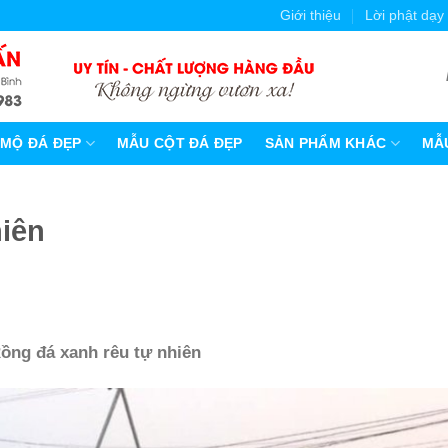
Giới thiệu
Lời phật dạy
MỘ ĐÁ ĐẸP
MẪU CỘT ĐÁ ĐẸP
SẢN PHẨM KHÁC
MẪU
hiên
ồng đá xanh rêu tự nhiên