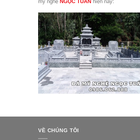
mỹ nghệ
NGỌC TUẤN
hiện nay:
VỀ CHÚNG TÔI