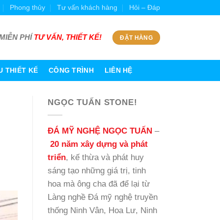
Phong thủy
Tư vấn khách hàng
Hỏi – Đáp
MIỄN PHÍ
TƯ VẤN, THIẾT KẾ!
ĐẶT HÀNG
 THIẾT KẾ
CÔNG TRÌNH
LIÊN HỆ
NGỌC TUẤN STONE!
ĐÁ MỸ NGHỆ NGỌC TUẤN
–
20 năm xây dựng và phát
triển
, kế thừa và phát huy
sáng tạo những giá trị, tinh
hoa mà ông cha đã để lại từ
Làng nghề Đá mỹ nghệ truyền
thống Ninh Vân, Hoa Lư, Ninh