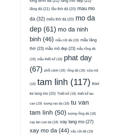
long đình đá
(22)
lăng thờ đẹp
(22)
mau mo
lăng đá
(21)
lầu thờ đá
(20)
mo da
da
(32)
miếu thờ đá
(20)
dep
(61)
mo da ninh
binh
(46)
mẫu lăng
mẫu cột đá
(19)
thờ
(23)
mẫu mộ đẹp
(23)
mẫu rồng đá
phat day
(18)
mẫu thiết kế
(18)
(67)
phối cảnh
(18)
rồng đá
(18)
sửa mộ
tam linh
(117)
thiet
(18)
ke lang mo
(20)
Thiết kế
(19)
thiết kế lan
tu van
can
(19)
tuong rao da
(18)
tam linh
(50)
tượng rồng đá
(18)
xay lang mo
(27)
xay lan can da
(18)
xay mo da
(44)
xây cột đá
(19)