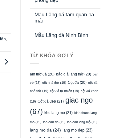
phong đẹp
Mẫu Lăng đá tam quan ba
mái
Mẫu Lăng đá Ninh Bình
iên
,
TỪ KHÓA GỢI Ý
h
am thờ đá
(20)
báo giá lăng thờ
(20)
bản
Cột đá
(20)
vẽ
(18)
cột nhà thờ
(19)
cột đá
nhà thờ
(19)
cột đá tự nhiên
(19)
cột đá xanh
giac ngo
Cột đá đẹp
(21)
(19)
(67)
khu lang mo
(21)
kich thuoc lang
mo
(19)
lan can da
(19)
lan can lăng mộ
(19)
lang mo da
(24)
lang mo dep
(23)