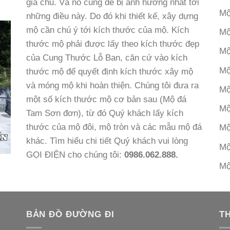
gia chủ. Và nó cũng dễ bị ảnh hưởng nhất tới
Mộ
những điều này. Do đó khi thiết kế, xây dựng
mộ cần chú ý tới kích thước của mộ. Kích
Mộ
thước mộ phải được lấy theo kích thước đẹp
Mộ
của Cung Thước Lỗ Ban, căn cứ vào kích
Mộ
thước mộ để quyết định kích thước xây mộ
và móng mộ khi hoàn thiện. Chúng tôi đưa ra
Mộ
một số kích thước mộ cơ bản sau (Mộ đá
Mộ
Tam Sơn đơn), từ đó Quý khách lấy kích
thước của mộ đôi, mộ tròn và các mẫu mộ đá
Mộ
khác. Tìm hiểu chi tiết Quý khách vui lòng
Mộ
GỌI ĐIỆN cho chúng tôi:
0986.062.888.
Mộ
BẢN ĐỒ ĐƯỜNG ĐI
T