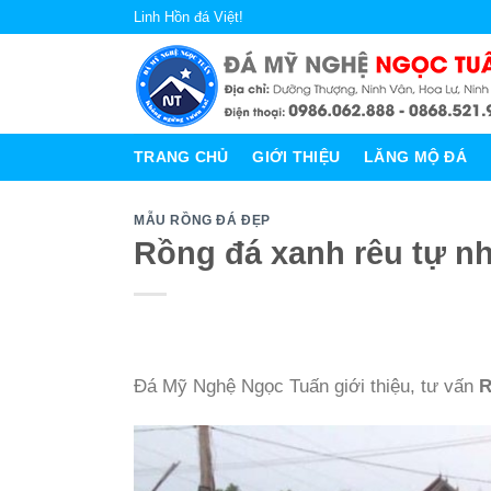
Skip
Linh Hồn đá Việt!
to
content
TRANG CHỦ
GIỚI THIỆU
LĂNG MỘ ĐÁ
MẪU RỒNG ĐÁ ĐẸP
Rồng đá xanh rêu tự n
Đá Mỹ Nghệ Ngọc Tuấn giới thiệu, tư vấn
R