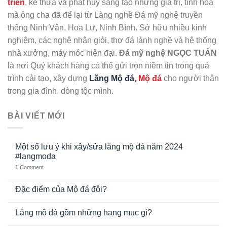
triển
, kế thừa và phát huy sáng tạo những giá trị, tinh hoa
mà ông cha đã để lại từ Làng nghề Đá mỹ nghệ truyền
thống Ninh Vân, Hoa Lư, Ninh Bình. Sở hữu nhiều kinh
nghiệm, các nghệ nhân giỏi, thợ đá lành nghề và hệ thống
nhà xưởng, máy móc hiện đại.
Đá mỹ nghệ NGỌC TUẤN
là nơi Quý khách hàng có thể gửi trọn niềm tin trong quá
trình cải tạo, xây dựng
Lăng Mộ đá
, Mộ đá
cho người thân
trong gia đình, dòng tộc mình.
BÀI VIẾT MỚI
Một số lưu ý khi xây/sửa lăng mộ đá năm 2024
#langmoda
1
Comment
Đặc điểm của Mộ đá đôi?
Lăng mộ đá gồm những hạng mục gì?