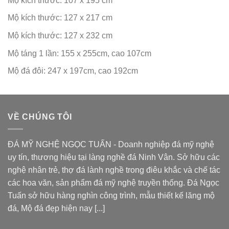
Mộ kích thước: 107 x 195 cm
Mộ kích thước: 127 x 217 cm
Mộ kích thước: 127 x 232 cm
Mộ táng 1 lần: 155 x 255cm, cao 107cm
Mộ đá đôi: 247 x 197cm, cao 192cm
VỀ CHÚNG TÔI
ĐÁ MỸ NGHỆ NGỌC TUẤN - Doanh nghiệp đá mỹ nghệ
uy tín, thương hiệu tại làng nghề đá Ninh Vân. Sở hữu các
nghệ nhân trẻ, thợ đá lành nghề trong điêu khắc và chế tác
các hoa văn, sản phẩm đá mỹ nghệ truyền thống. Đá Ngọc
Tuấn sở hữu hàng nghìn công trình, mẫu thiết kế
lăng mộ
đá
, Mộ đá đẹp hiện nay [...]