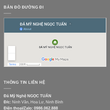
BẢN ĐỒ ĐƯỜNG ĐI
THÔNG TIN LIÊN HỆ
Đá Mỹ Nghệ NGỌC TUẤN
Đ/c:
Ninh Vân, Hoa Lư, Ninh Bình
Điện thoại/Zalo:
0986.062.888