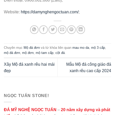
Điện thoại: 0986.062.888 (Zalo);
Website:
https://damynghengoctuan.com/
;
Chuyên mục
Mộ đá đơn
và từ khóa liên quan
mau mo da
,
mộ 3 cấp
,
mộ đá đơn
,
mộ đơn
,
mộ tam cấp
,
cột đá
.
Xây Mộ đá xanh rêu hai mái
Mẫu Mộ đá công giáo đá
đẹp
xanh rêu cao cấp 2024
NGỌC TUẤN STONE!
ĐÁ MỸ NGHỆ NGỌC TUẤN
–
20 năm xây dựng và phát