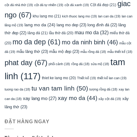
giac
Cột đá đẹp
(21)
cột đá nhà thờ
(19)
cột đá tự nhiên
(19)
cột đá xanh
(19)
ngo
(67)
khu lang mo
(21)
kich thuoc lang mo
(19)
lan can da
(19)
lan can
lang mo da
(24)
lang mo dep
(23)
long đình đá
(22)
lăng
lăng mộ
(19)
mau mo da
(32)
thờ đẹp
(22)
lăng đá
(21)
lầu thờ đá
(20)
miếu thờ đá
mo da dep
(61)
mo da ninh binh
(46)
(20)
mẫu cột
mẫu lăng thờ
(23)
mẫu mộ đẹp
(23)
đá
(19)
mẫu rồng đá
(18)
mẫu thiết kế
(18)
tam
phat day
(67)
phối cảnh
(18)
rồng đá
(18)
sửa mộ
(18)
linh
(117)
thiet ke lang mo
(20)
Thiết kế
(19)
thiết kế lan can
(19)
tu van tam linh
(50)
tuong rao da
(18)
tượng rồng đá
(18)
xay lan
xay mo da
(44)
xay lang mo
(27)
xây
can da
(18)
xây cột đá
(19)
lăng thờ
(23)
ĐẶT HÀNG NGAY